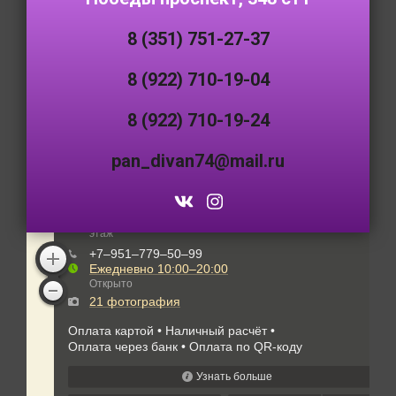
8 (351) 751-27-37
8 (922) 710-19-04
8 (922) 710-19-24
pan_divan74@mail.ru